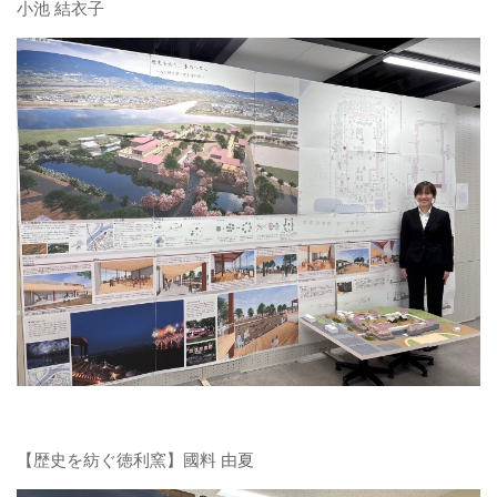
小池 結衣子
【歴史を紡ぐ徳利窯】國料 由夏