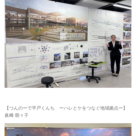
【つんのーで平戸くんち ーハレとケをつなぐ地域拠点ー】
眞﨑 萌々子