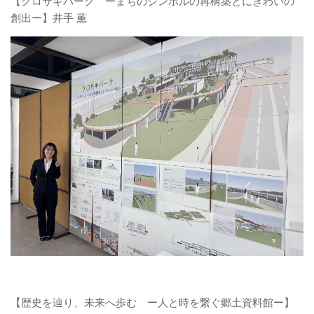
【クロサキパーク ーまちのシンボルの再構築とにぎわいの
創出ー】井手 薫
【歴史を辿り、未来へ歩む ー人と時を繋ぐ郷土資料館ー】