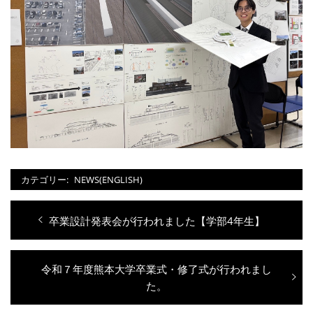
カテゴリー:
NEWS(ENGLISH)
投
過
卒業設計発表会が行われました【学部4年生】
稿
去
ナ
の
次
令和７年度熊本大学卒業式・修了式が行われまし
投
ビ
の
た。
稿:
ゲ
投