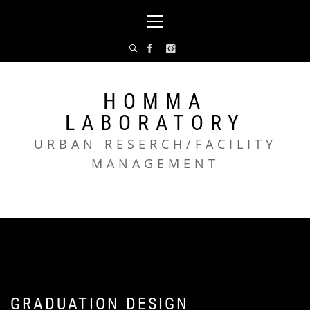
コ
メ
ン
イ
テ
ン
ン
メ
ツ
ニ
へ
ュ
HOMMA
ス
ー
LABORATORY
キ
ッ
URBAN RESERCH/FACILITY
プ
MANAGEMENT
GRADUATION DESIGN