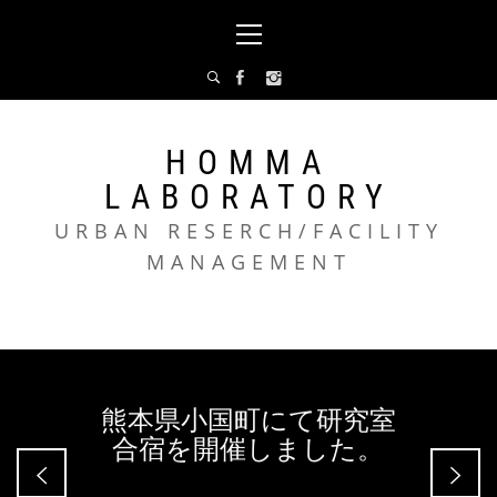
コ
メ
ン
イ
テ
ン
ン
メ
ツ
ニ
へ
ュ
HOMMA
ス
ー
LABORATORY
キ
ッ
URBAN RESERCH/FACILITY
プ
MANAGEMENT
熊本県小国町にて研究室
合宿を開催しました。