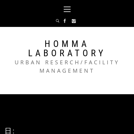
コ
メ
ン
イ
テ
ン
ン
メ
ツ
ニ
へ
ュ
HOMMA
ス
ー
LABORATORY
キ
ッ
URBAN RESERCH/FACILITY
プ
MANAGEMENT
日: