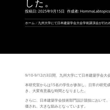
した。
投稿日:
2025年9月15日
作成者:
HommaLabtopics
ホーム
九州大学にて日本建築学会大会学術講演会が行わ
9/10-9/12の3日間、九州大学にて日本建築学会
本研究室からは15名の学生が参加し、日常の研究
き、大変有意義な時間となりました。
さらに、日本建築学会技術部門設計競技において、
価され、大きな励みとなっています。