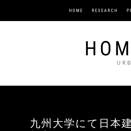
コ
ン
HOME
RESEARCH
P
テ
ン
ツ
へ
HOM
ス
キ
ッ
UR
プ
九州大学にて日本