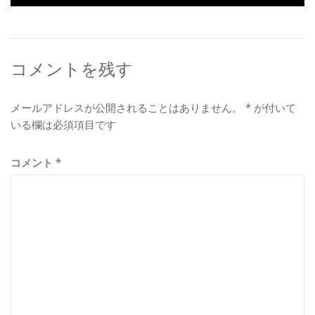
の
稿:
ゲ
投
稿:
ー
シ
コメントを残す
ョ
メールアドレスが公開されることはありません。
*
が付いて
ン
いる欄は必須項目です
コメント
*