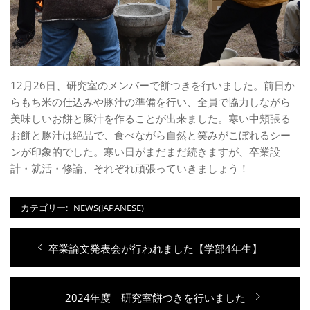
12月26日、研究室のメンバーで餅つきを行いました。前日か
らもち米の仕込みや豚汁の準備を行い、全員で協力しながら
美味しいお餅と豚汁を作ることが出来ました。寒い中頬張る
お餅と豚汁は絶品で、食べながら自然と笑みがこぼれるシー
ンが印象的でした。寒い日がまだまだ続きますが、卒業設
計・就活・修論、それぞれ頑張っていきましょう！
カテゴリー:
NEWS(JAPANESE)
投
過
卒業論文発表会が行われました【学部4年生】
稿
去
ナ
の
次
2024年度 研究室餅つきを行いました
投
ビ