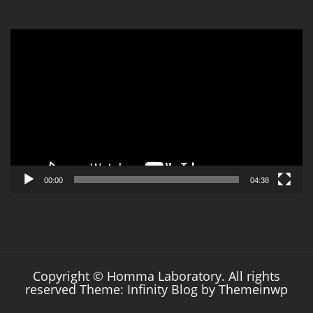
動
画
プ
レ
ー
ヤ
ー
00:00
04:38
Copyright © Homma Laboratory. All rights
reserved Theme: Infinity Blog by
Themeinwp