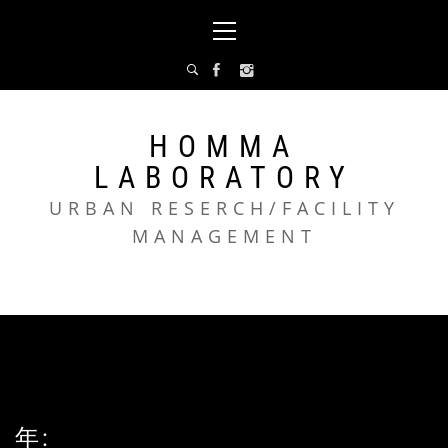
コ
メ
ン
イ
テ
ン
ン
メ
ツ
ニ
へ
ュ
HOMMA
ス
ー
LABORATORY
キ
ッ
URBAN RESERCH/FACILITY
プ
MANAGEMENT
年: