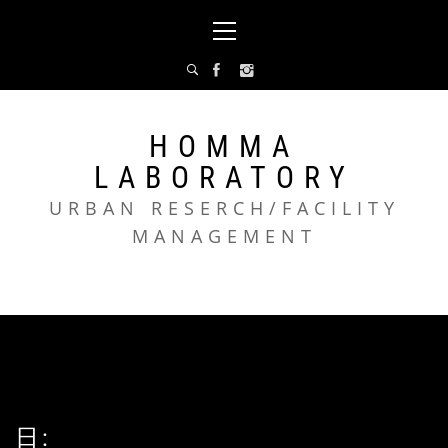
コ
メ
ン
イ
テ
ン
ン
メ
ツ
ニ
へ
ュ
HOMMA
ス
ー
LABORATORY
キ
ッ
URBAN RESERCH/FACILITY
プ
MANAGEMENT
日: